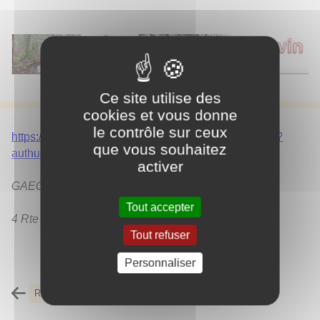
Ce site utilise des
cookies et vous donne
le contrôle sur ceux
https://sites.google.com/site/chevreriededrevin/home?
que vous souhaitez
authuser=0
activer
GAEC de la Chèvrerie des Sources
Tout accepter
4 Rte de la Rouelle, 71670 Saint-Pierre-de-Varennes
Tout refuser
Personnaliser
Retour à l'accueil