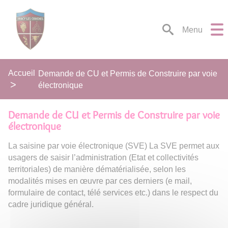
Lien
Lien
Lien
Lien
Panneau de gestion des cookies
d'accès
d'accès
d'accès
d'accès
rapide
rapide
rapide
rapide
Menu
au
au
à
au
menu
contenu
la
pied
principal
recherche
de
Accueil
Demande de CU et Permis de Construire par voie
page
électronique
Demande de CU et Permis de Construire par voie
électronique
La saisine par voie électronique (SVE) La SVE permet aux
usagers de saisir l’administration (Etat et collectivités
territoriales) de manière dématérialisée, selon les
modalités mises en œuvre par ces derniers (e mail,
formulaire de contact, télé services etc.) dans le respect du
cadre juridique général.