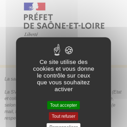
Ce site utilise des
cookies et vous donne
le contrôle sur ceux
La saisine par voie électronique (SVE)
que vous souhaitez
activer
La SVE permet aux usagers de saisir l’administration (Etat
et collectivités territoriales) de manière dématérialisée,
selon les modalités mises en œuvre par ces derniers (e
Tout accepter
mail, formulaire de contact, télé services etc.) dans le
Tout refuser
respect du cadre juridique général.