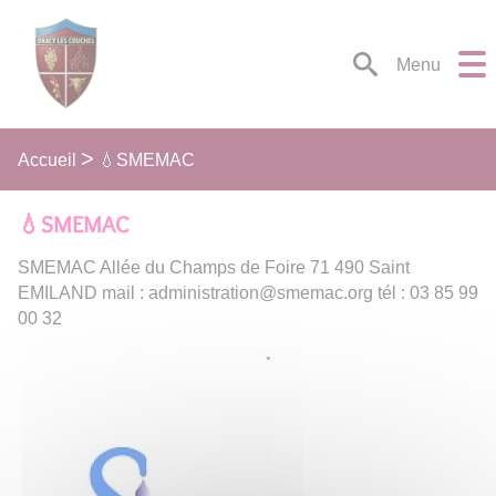
Lien
Lien
Lien
Lien
Panneau de gestion des cookies
d'accès
d'accès
d'accès
d'accès
rapide
rapide
rapide
rapide
Menu
au
au
à
au
menu
contenu
la
pied
principal
recherche
de
💧SMEMAC
Accueil
page
💧SMEMAC
SMEMAC Allée du Champs de Foire 71 490 Saint
EMILAND mail : administration@smemac.org tél : 03 85 99
00 32