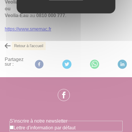
Veolia-Eau au 09 69 32 34 58
ou
Veolia-Eau
au
0810 000 777
.
https://www.smemac.fr
Retour à l'accueil
Partagez
sur :
S'inscrire à notre newsletter
Lettre d'information par défaut